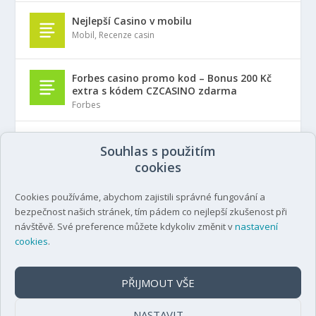
Nejlepší Casino v mobilu
Mobil
,
Recenze casin
Forbes casino promo kod – Bonus 200 Kč
extra s kódem CZCASINO zdarma
Forbes
Apollo casino bonus pro všechny hráče –
Souhlas s použitím
Berte 100 free spinů zdarma a pravidelné
bonusy!
cookies
Apollo
,
Bonusy
Cookies používáme, abychom zajistili správné fungování a
bezpečnost našich stránek, tím pádem co nejlepší zkušenost při
návštěvě. Své preference můžete kdykoliv změnit v
nastavení
TOP CASINA
cookies
.
PŘIJMOUT VŠE
NASTAVIT