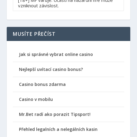
vzniknout závislost.
MUSÍTE PŘEČÍST
Jak si správné vybrat online casino
Nejlepší uvítací casino bonus?
Casino bonus zdarma
Casino v mobilu
Mr.Bet radí ako porazit Tipsport!
Přehled legalních a nelegálních kasin