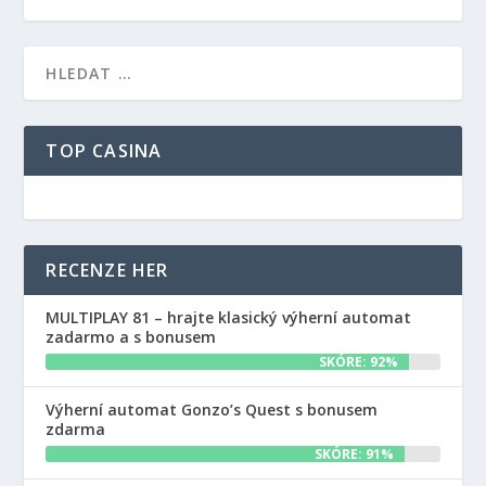
TOP CASINA
RECENZE HER
MULTIPLAY 81 – hrajte klasický výherní automat
zadarmo a s bonusem
SKÓRE: 92%
Výherní automat Gonzo’s Quest s bonusem
zdarma
SKÓRE: 91%