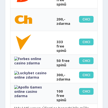
spinů
200,-
CHCI
zdarma
333
CHCI
free
spinů
50 free
CHCI
spinů
300,-
CHCI
zdarma
100
CHCI
free
spinů
[18+] MF varuje: Účastí na hazardní hře může