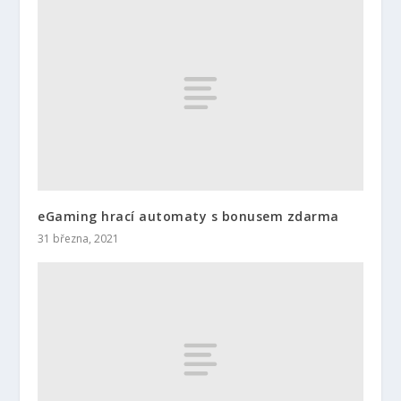
eGaming hrací automaty s bonusem zdarma
31 března, 2021