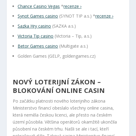
Chance Casino Vegas
*
recenze ›
Synot Games casino
(SYNOT TIP a.s.) *
recenze ›
Sazka Hry casino
(SAZKA a.s.)
Victoria Tip casino
(Victoria – Tip, a.s.)
Betor Games casino
(Multigate a.s.)
Golden Games (GELP, goldengames.cz)
NOVÝ LOTERIJNÍ ZÁKON –
BLOKOVÁNÍ ONLINE CASIN
Po začátku platnosti nového loterijního zákona
Ministerstvo financí obeslalo všechny online casina,
která neměla českou licenci, ale přesto na českém
území působila. Většina operátorů okamžitě ukončila
působení na českém trhu. Našli se ale i tací, kteří
pokračovali dále. Taková casina Ministerstvo financí