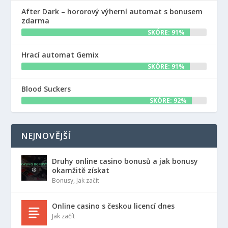
After Dark – hororový výherní automat s bonusem
zdarma
SKÓRE: 91%
Hrací automat Gemix
SKÓRE: 91%
Blood Suckers
SKÓRE: 92%
NEJNOVĚJŠÍ
Druhy online casino bonusů a jak bonusy
okamžitě získat
Bonusy
,
Jak začít
Online casino s českou licencí dnes
Jak začít