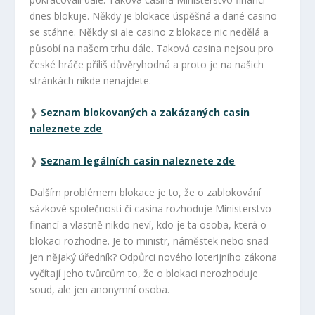
dnes blokuje. Někdy je blokace úspěšná a dané casino
se stáhne. Někdy si ale casino z blokace nic nedělá a
působí na našem trhu dále. Taková casina nejsou pro
české hráče příliš důvěryhodná a proto je na našich
stránkách nikde nenajdete.
❱
Seznam blokovaných a zakázaných casin
naleznete zde
❱
Seznam legálních casin naleznete zde
Dalším problémem blokace je to, že o zablokování
sázkové společnosti či casina rozhoduje Ministerstvo
financí a vlastně nikdo neví, kdo je ta osoba, která o
blokaci rozhodne. Je to ministr, náměstek nebo snad
jen nějaký úředník? Odpůrci nového loterijního zákona
vyčítají jeho tvůrcům to, že o blokaci nerozhoduje
soud, ale jen anonymní osoba.