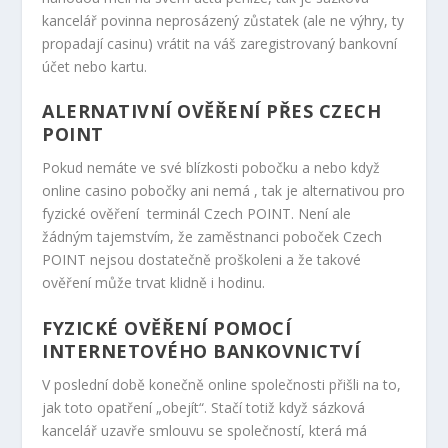
kancelář povinna neprosázený zůstatek (ale ne výhry, ty
propadají casinu) vrátit na váš zaregistrovaný bankovní
účet nebo kartu.
ALERNATIVNÍ OVĚŘENÍ PŘES CZECH
POINT
Pokud nemáte ve své blízkosti pobočku a nebo když
online casino pobočky ani nemá , tak je alternativou pro
fyzické ověření terminál Czech POINT. Není ale
žádným tajemstvím, že zaměstnanci poboček Czech
POINT nejsou dostatečně proškoleni a že takové
ověření může trvat klidně i hodinu.
FYZICKÉ OVĚŘENÍ POMOCÍ
INTERNETOVÉHO BANKOVNICTVÍ
V poslední době konečně online společnosti přišli na to,
jak toto opatření „obejít“. Stačí totiž když sázková
kancelář uzavře smlouvu se společností, která má