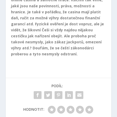
jaké jsou naše povinnosti, práva, možnosti a
hranice. Je také v pořádku, že casina mají platit
daň, ručit za možné výhry dostatečnou finanční
garancí atd. Fyzické ověření je dost vopruz, ale je
vidět, že šikovní Češi si vždy najdou nějakou
cestičku jak nařízení obejít. Ale proboha proč
takové nesmysly, jako zákaz jackpotů, omezení
výhry atd.? Doufám, že se čeští zákonodárci
proberou a tyto nesmysly odstraní.
PODÍL:
HODNOTIT: