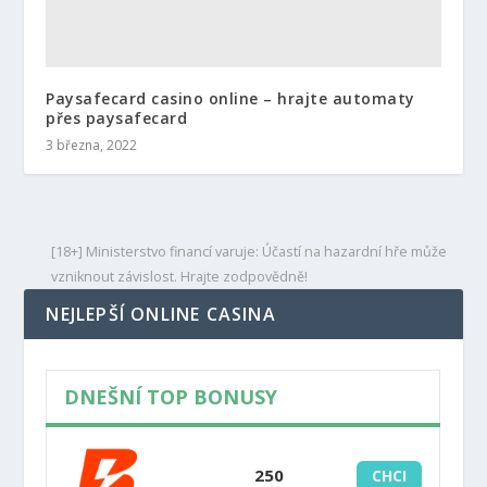
Paysafecard casino online – hrajte automaty
přes paysafecard
3 března, 2022
[18+] Ministerstvo financí varuje: Účastí na hazardní hře může
vzniknout závislost. Hrajte zodpovědně!
NEJLEPŠÍ ONLINE CASINA
DNEŠNÍ TOP BONUSY
250
CHCI