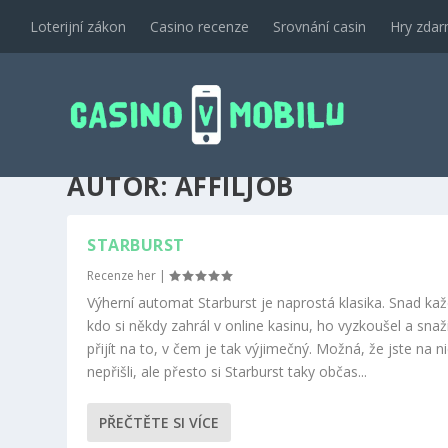
Loterijní zákon
Casino recenze
Srovnání casin
Hry zda
AUTOR:
AFFILJOB
STARBURST
Recenze her
|
Výherní automat Starburst je naprostá klasika. Snad ka
kdo si někdy zahrál v online kasinu, ho vyzkoušel a snaži
přijít na to, v čem je tak výjimečný. Možná, že jste na ni
nepřišli, ale přesto si Starburst taky občas...
PŘEČTĚTE SI VÍCE