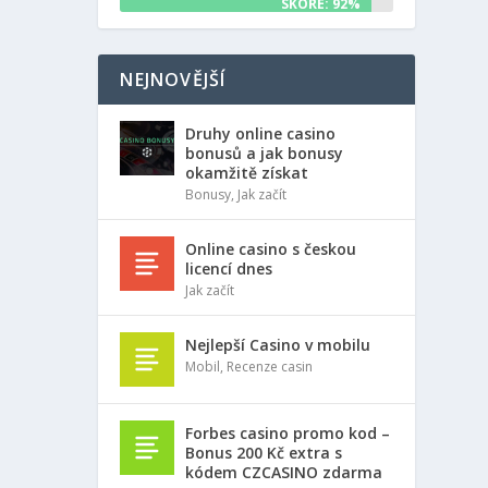
SKÓRE: 92%
NEJNOVĚJŠÍ
Druhy online casino
bonusů a jak bonusy
okamžitě získat
Bonusy
,
Jak začít
Online casino s českou
licencí dnes
Jak začít
Nejlepší Casino v mobilu
Mobil
,
Recenze casin
Forbes casino promo kod –
Bonus 200 Kč extra s
kódem CZCASINO zdarma