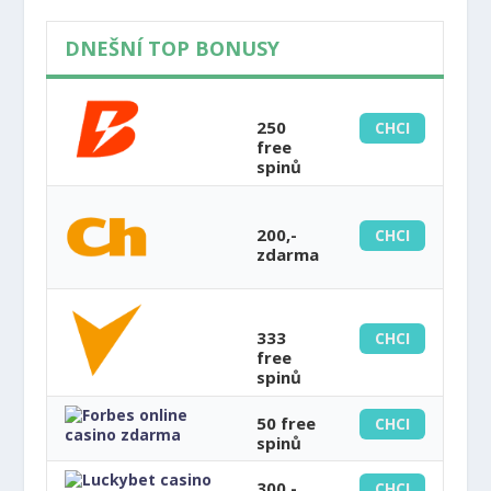
DNEŠNÍ TOP BONUSY
250
CHCI
free
spinů
200,-
CHCI
zdarma
333
CHCI
free
spinů
50 free
CHCI
spinů
300,-
CHCI