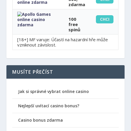
zdarma
100
CHCI
free
spinů
[18+] MF varuje: Účastí na hazardní hře může
vzniknout závislost.
MUSÍTE PŘEČÍST
Jak si správné vybrat online casino
Nejlepší uvítací casino bonus?
Casino bonus zdarma