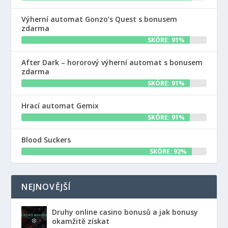
Výherní automat Gonzo’s Quest s bonusem
zdarma
SKÓRE: 91%
After Dark – hororový výherní automat s bonusem
zdarma
SKÓRE: 91%
Hrací automat Gemix
SKÓRE: 91%
Blood Suckers
SKÓRE: 92%
NEJNOVĚJŠÍ
Druhy online casino bonusů a jak bonusy
okamžitě získat