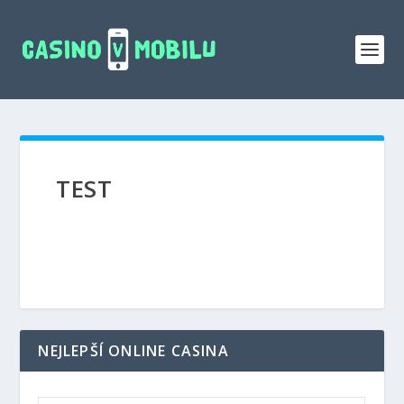
TEST
NEJLEPŠÍ ONLINE CASINA