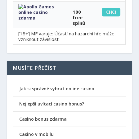
100
CHCI
free
spinů
[18+] MF varuje: Účastí na hazardní hře může
vzniknout závislost.
MUSÍTE PŘEČÍST
Jak si správné vybrat online casino
Nejlepší uvítací casino bonus?
Casino bonus zdarma
Casino v mobilu