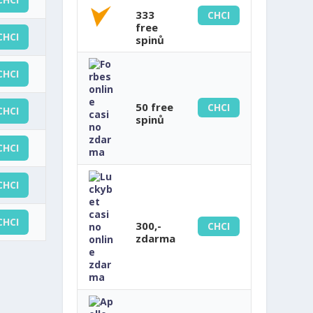
333
CHCI
free
CHCI
spinů
CHCI
50 free
CHCI
CHCI
spinů
CHCI
CHCI
CHCI
300,-
CHCI
zdarma