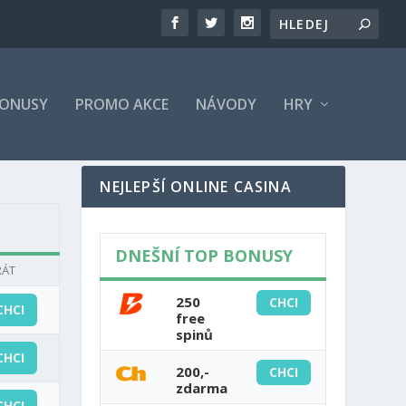
ONUSY
PROMO AKCE
NÁVODY
HRY
NEJLEPŠÍ ONLINE CASINA
DNEŠNÍ TOP BONUSY
RÁT
250
CHCI
CHCI
free
spinů
CHCI
200,-
CHCI
zdarma
CHCI