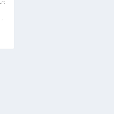
Ent
uje