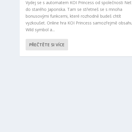
Vydej se s automatem KOI Princess od společnosti Net
do starého Japonska. Tam se střetneš se s mnoha
bonusovými funkcemi, které rozhodně budeš chtít
vyzkoušet. Online hra KOI Princess samozřejmě obsah
Wild symbol a...
PŘEČTĚTE SI VÍCE