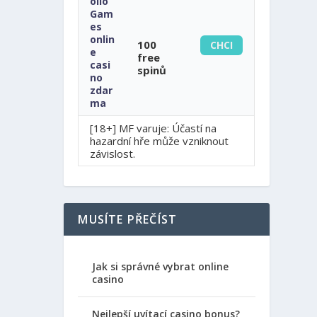
100
CHCI
free
spinů
[18+] MF varuje: Účastí na
hazardní hře může vzniknout
závislost.
MUSÍTE PŘEČÍST
Jak si správné vybrat online
casino
Nejlepší uvítací casino bonus?