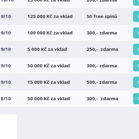
️
9/10
125 000 Kč za vklad
50 free spinů
️
9/10
100 000 Kč za vklad
300,- zdarma
️
9/10
5 000 Kč za vklad
250,- zdarma
️
9/10
50 000 Kč za vklad
300,- zdarma
️
9/10
15 000 Kč za vklad
500,- zdarma
️
8/10
50 000 Kč za vklad
300,- zdarma