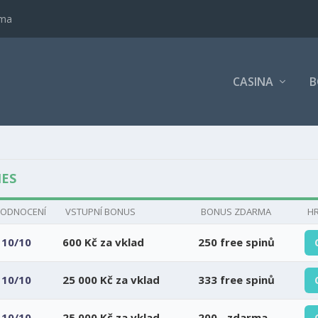
rma
CASINA
B
NES
ODNOCENÍ
VSTUPNÍ BONUS
BONUS ZDARMA
H
️
10/10
600 Kč za vklad
250 free spinů
️
10/10
25 000 Kč za vklad
333 free spinů
️
10/10
25 000 Kč za vklad
200,- zdarma