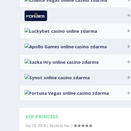
⭐
⭐
⭐
⭐
⭐
⭐
KOI PRINCESS
Srp 16, 2018
|
Recenze her
|