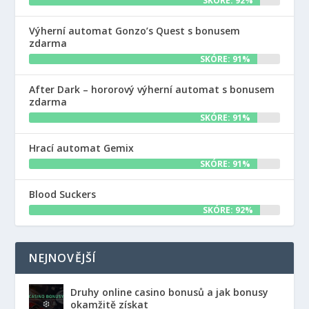
SKÓRE: 92%
Výherní automat Gonzo’s Quest s bonusem
zdarma
SKÓRE: 91%
After Dark – hororový výherní automat s bonusem
zdarma
SKÓRE: 91%
Hrací automat Gemix
SKÓRE: 91%
Blood Suckers
SKÓRE: 92%
NEJNOVĚJŠÍ
Druhy online casino bonusů a jak bonusy
okamžitě získat