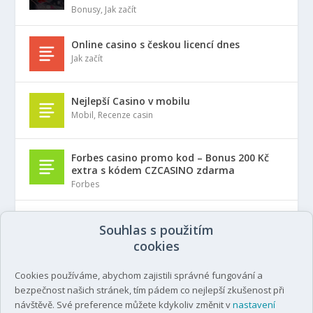
Bonusy
,
Jak začít
Online casino s českou licencí dnes
Jak začít
Nejlepší Casino v mobilu
Mobil
,
Recenze casin
Forbes casino promo kod – Bonus 200 Kč
extra s kódem CZCASINO zdarma
Forbes
Apollo casino bonus pro všechny hráče –
Souhlas s použitím
Berte 100 free spinů zdarma a pravidelné
bonusy!
cookies
Apollo
,
Bonusy
Cookies používáme, abychom zajistili správné fungování a
bezpečnost našich stránek, tím pádem co nejlepší zkušenost při
návštěvě. Své preference můžete kdykoliv změnit v
nastavení
TOP CASINA