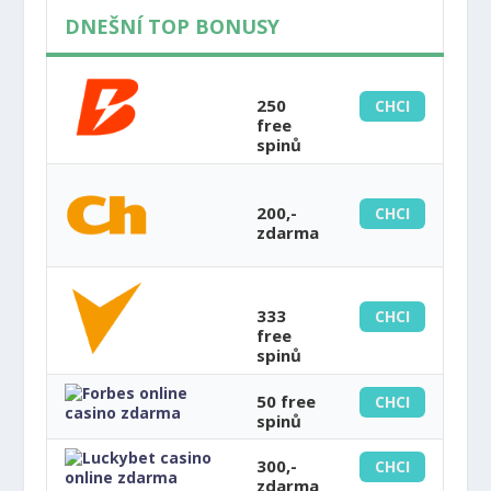
DNEŠNÍ TOP BONUSY
250
CHCI
free
spinů
200,-
CHCI
zdarma
333
CHCI
free
spinů
50 free
CHCI
spinů
300,-
CHCI
zdarma