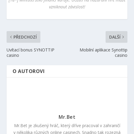
vzniknout závislost!
PŘEDCHOZÍ
DALŠÍ
Uvítací bonus SYNOTTIP
Mobilní aplikace Synottip
casino
casino
O AUTOROVI
Mr.Bet
Mr.Bet je zkušený hráč, který dříve pracoval v zahraničí
v několika různých online casinech. Snadno tak rozezná