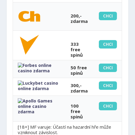
200,-
CHCI
zdarma
333
CHCI
free
spinů
50 free
CHCI
spinů
300,-
CHCI
zdarma
100
CHCI
free
spinů
[18+] MF varuje: Účastí na hazardní hře může
vzniknout závislost.