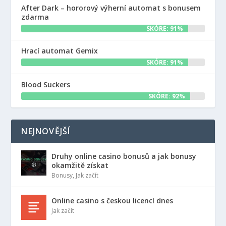
After Dark – hororový výherní automat s bonusem
zdarma
SKÓRE: 91%
Hrací automat Gemix
SKÓRE: 91%
Blood Suckers
SKÓRE: 92%
NEJNOVĚJŠÍ
Druhy online casino bonusů a jak bonusy
okamžitě získat
Bonusy
,
Jak začít
Online casino s českou licencí dnes
Jak začít