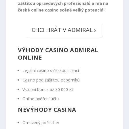
záštitou opravdových profesionálů a má na
české online casino scéně velký potenciál.
CHCI HRÁT V ADMIRAL ›
VÝHODY CASINO ADMIRAL
ONLINE
Legální casino s českou licencí
Casino pod záštitou odborníků
Vstupní bonus až 30 000 Kč
Online ověření účtu
NEVÝHODY CASINA
Omezený počet her