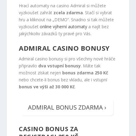
Hrací automaty na casino Admiral si můžete
vyzkoušet zahrát
zcela zdarma
. Stačí si vybrat
hru a kliknout na „DEMO“. Snadno si tak můžete
vyzkoušet
online výherní automaty
a najít bez
jakýchkoliv závazků ty pravé pro Vás.
ADMIRAL CASINO BONUSY
Admiral casino bonusy si pro všechny nové hráče
připravilo
dva vstupní bonusy
. Máte tak
možnost získat nejen
bonus zdarma 250 Kč
nebo chcete-li bonus bez vkladu, ale i vstupní
bonus ve výši až 30 000 Kč
.
ADMIRAL BONUS ZDARMA ›
CASINO BONUS ZA