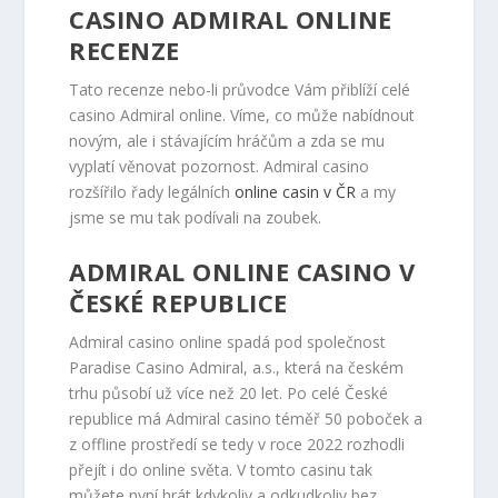
CASINO ADMIRAL ONLINE
RECENZE
Tato recenze nebo-li průvodce Vám přiblíží celé
casino Admiral online. Víme, co může nabídnout
novým, ale i stávajícím hráčům a zda se mu
vyplatí věnovat pozornost. Admiral casino
rozšířilo řady legálních
online casin v ČR
a my
jsme se mu tak podívali na zoubek.
ADMIRAL ONLINE CASINO V
ČESKÉ REPUBLICE
Admiral casino online spadá pod společnost
Paradise Casino Admiral, a.s., která na českém
trhu působí už více než 20 let. Po celé České
republice má Admiral casino téměř 50 poboček a
z offline prostředí se tedy v roce 2022 rozhodli
přejít i do online světa. V tomto casinu tak
můžete nyní hrát kdykoliv a odkudkoliv bez