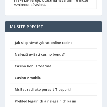
[18+] MF varuje: Účastí na hazardní hře může
vzniknout závislost.
MUSÍTE PŘEČÍST
Jak si správné vybrat online casino
Nejlepší uvítací casino bonus?
Casino bonus zdarma
Casino v mobilu
Mr.Bet radí ako porazit Tipsport!
Přehled legalních a nelegálních kasin