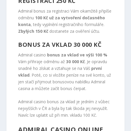
REGISTRACI 250 KČ
Admiral bonus za registraci Vám okamžitě připíše
odměnu
100 Kč už za vytvoření dočasného
konta
, tedy vyplnění registračního formuláře.
Zbylých 150 Kč
dostanete za ověření účtu.
BONUS ZA VKLAD 30 000 KČ
Admiral casino
bonus za vklad ve výši 100 %
Vám přihraje odměnu až
30 000 Kč
. Je opravdu
snadné ho získat a vztahuje se na Váš
první
vklad
. Poté, co si vložíte peníze na své konto, už
jen stačí přijmout bonusovou nabídku Admiral
casina a můžete začít bonus čerpat.
Admiral casino bonus za vklad je jedním z vůbec
nejvyšších v ČR a byla by tak škoda jej nevyužít.
Navíc lze uplatit už při min. vkladu 100 Kč.
ADMIRAL CASINO ONLINE