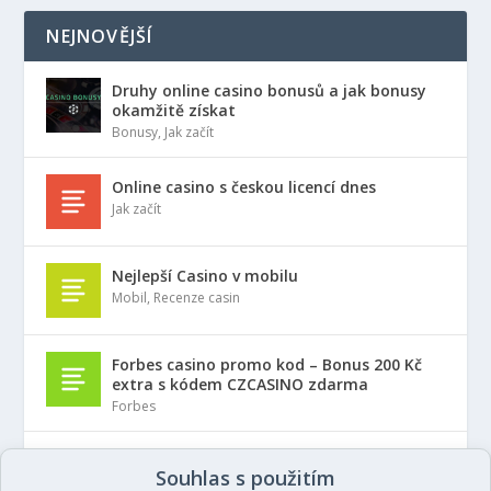
NEJNOVĚJŠÍ
Druhy online casino bonusů a jak bonusy
okamžitě získat
Bonusy
,
Jak začít
Online casino s českou licencí dnes
Jak začít
Nejlepší Casino v mobilu
Mobil
,
Recenze casin
Forbes casino promo kod – Bonus 200 Kč
extra s kódem CZCASINO zdarma
Forbes
Apollo casino bonus pro všechny hráče –
Souhlas s použitím
Berte 100 free spinů zdarma a pravidelné