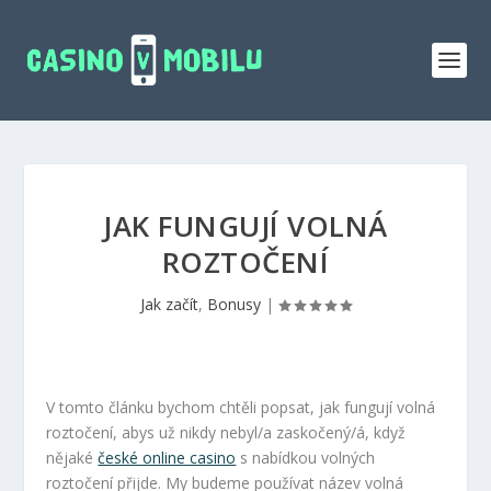
JAK FUNGUJÍ VOLNÁ
ROZTOČENÍ
Jak začít
,
Bonusy
|
V tomto článku bychom chtěli popsat, jak fungují volná
roztočení, abys už nikdy nebyl/a zaskočený/á, když
nějaké
české online casino
s nabídkou volných
roztočení přijde. My budeme používat název volná