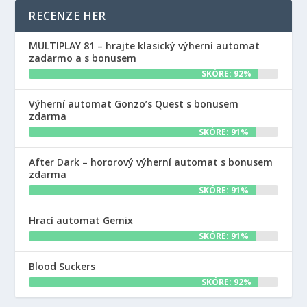
RECENZE HER
MULTIPLAY 81 – hrajte klasický výherní automat
zadarmo a s bonusem
SKÓRE: 92%
Výherní automat Gonzo’s Quest s bonusem
zdarma
SKÓRE: 91%
After Dark – hororový výherní automat s bonusem
zdarma
SKÓRE: 91%
Hrací automat Gemix
SKÓRE: 91%
Blood Suckers
SKÓRE: 92%