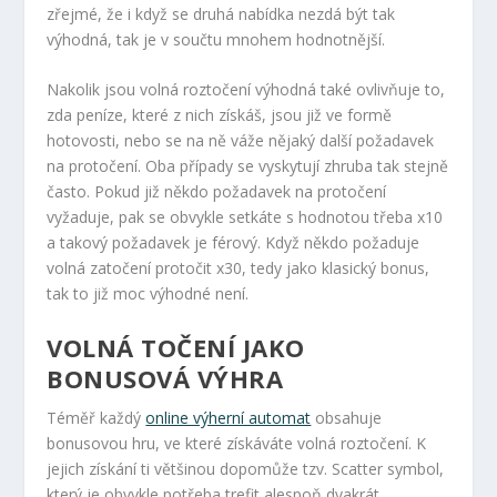
zřejmé, že i když se druhá nabídka nezdá být tak
výhodná, tak je v součtu mnohem hodnotnější.
Nakolik jsou volná roztočení výhodná také ovlivňuje to,
zda peníze, které z nich získáš, jsou již ve formě
hotovosti, nebo se na ně váže nějaký další požadavek
na protočení. Oba případy se vyskytují zhruba tak stejně
často. Pokud již někdo požadavek na protočení
vyžaduje, pak se obvykle setkáte s hodnotou třeba x10
a takový požadavek je férový. Když někdo požaduje
volná zatočení protočit x30, tedy jako klasický bonus,
tak to již moc výhodné není.
VOLNÁ TOČENÍ JAKO
BONUSOVÁ VÝHRA
Téměř každý
online výherní automat
obsahuje
bonusovou hru, ve které získáváte volná roztočení. K
jejich získání ti většinou dopomůže tzv. Scatter symbol,
který je obvykle potřeba trefit alespoň dvakrát.