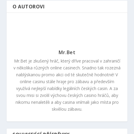
O AUTOROVI
Mr.Bet
Mr.Bet je zkušený hráč, který dříve pracoval v zahraničí
v několika různých online casinech. Snadno tak rozezná
nablýskanou promo akci od té skutečně hodnotné! V
online casinu stále hraje pro zábavu a především
využívá nejlepší nabídky legálních českých casin. A za
svou misi si zvolil výchovu českých casino hráčů, aby
nikomu nenaletěli a aby casina vnímali jako místa pro
skvělou zábavu.