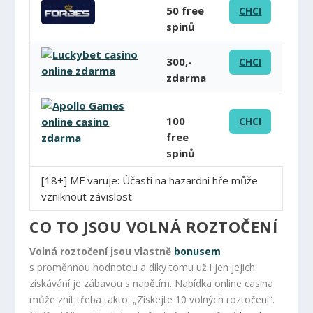
50 free
CHCI
spinů
300,-
CHCI
zdarma
100
CHCI
free
spinů
[18+] MF varuje: Účastí na hazardní hře může
vzniknout závislost.
CO TO JSOU VOLNÁ ROZTOČENÍ
Volná roztočení jsou vlastně
bonusem
s proměnnou hodnotou a díky tomu už i jen jejich
získávání je zábavou s napětím. Nabídka online casina
může znít třeba takto: „Získejte 10 volných roztočení“.