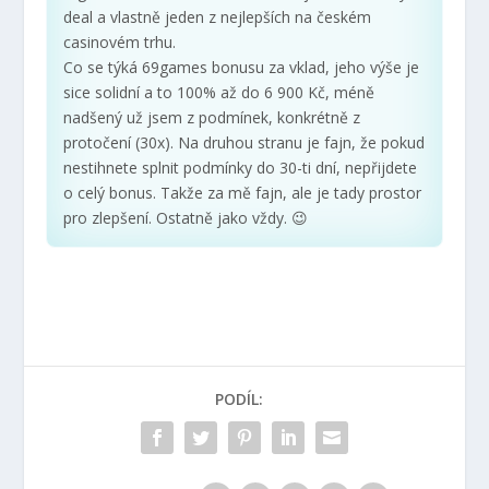
deal a vlastně jeden z nejlepších na českém
casinovém trhu.
Co se týká 69games bonusu za vklad, jeho výše je
sice solidní a to 100% až do 6 900 Kč, méně
nadšený už jsem z podmínek, konkrétně z
protočení (30x). Na druhou stranu je fajn, že pokud
nestihnete splnit podmínky do 30-ti dní, nepřijdete
o celý bonus. Takže za mě fajn, ale je tady prostor
pro zlepšení. Ostatně jako vždy. 😉
PODÍL: