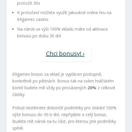
protočit 30x
K protočení můžete využít jakoukoli online hru na
69games casino
Na nárok ve výši 100% vkladu máte od aktivace
bonusu po dobu 30 dní
Chci bonusy! ›
69games bonus za vklad je vyplácen postupně,
konkrétně po pětinách. Bonus tak na svém hráčském
kontě budete mít vždy po prosázených
20%
z celkové
částky.
Pokud nestihnete dokončit podmínky pro získání 100%
výše bonusu do 30-ti dní, nepřijdete o celý bonus.
Budete mít nárok na tu část, pro kterou jste podmínky
splnili.